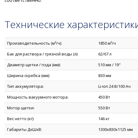
соответственно.
Технические характеристик
Производительность (м²/ч):
1850 м²/ч
Бак для раствора / грязной воды (л):
62/67 л
Диаметр щетки / пэда (мм):
510 мм / 19''
Ширина скребка (мм):
830 мм
Тип аккумулятора:
Li-ion 24 В/100 Ач
Мощность вакуумного мотора:
450 Вт
Мотор щетки:
550 Вт
Вес нетто (кг):
146 кг
Габариты ДxШxВ:
1300x830x1125 мм